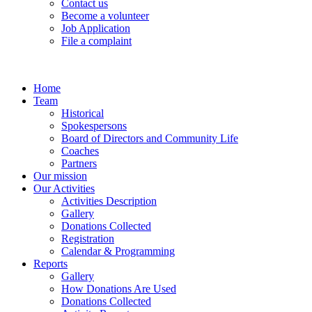
Contact us
Become a volunteer
Job Application
File a complaint
Home
Team
Historical
Spokespersons
Board of Directors and Community Life
Coaches
Partners
Our mission
Our Activities
Activities Description
Gallery
Donations Collected
Registration
Calendar & Programming
Reports
Gallery
How Donations Are Used
Donations Collected