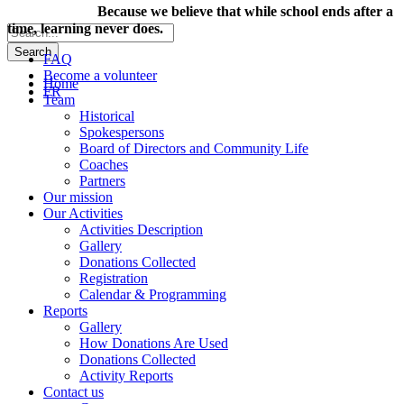
Because we believe that while school ends after a
time, learning never does.
FAQ
Become a volunteer
Home
FR
Team
Historical
Spokespersons
Board of Directors and Community Life
Coaches
Partners
Our mission
Our Activities
Activities Description
Gallery
Donations Collected
Registration
Calendar & Programming
Reports
Gallery
How Donations Are Used
Donations Collected
Activity Reports
Contact us